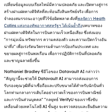
เปลี่ยนข้อมูลแบบเรียลไทม์มีความปลอดภัย และเปิดทางสู่การ
สร้างฝาแฝดทางดิจิทัลที่สะท้อนถึงสินทรัพย์จริง เพื่อการ
จำลองสมรรถนะอาวุธที่ไร้ข้อผิดพลาด ดังที่
พลจัตวา Heath
Collins แห่งกองทัพอากาศสหรัฐฯ ได้เน้นย้ำถึง
บทบาทของ
ฝาแฝดทางดิจิทัลในการบินความเร็วเหนือเสียง ซึ่งส่งมอบ
"การมุ่งเน้น ทรัพยากร ความคล่องตัว และความเปิดกว้างอัน
น่าทึ่ง" เพื่อเร่งรัดนวัตกรรมด้านการป้องกันประเทศ และ
ขยายผลสู่การบินพลเรือน เพื่อการปฏิบัติการบินที่ปลอดภัย
และชาญฉลาดยิ่งขึ้น
Nathaniel Bradley ซีอีโอของ Datavault AI กล่าวว่า
"สัญญานี้จะช่วยให้ Datavault AI สามารถส่งมอบการ
รับรองคุณวุฒิที่น่าเชื่อถือและปรับขนาดได้สำหรับนักบินทั่ว
โลกท่ามกลางการเติบโตอย่างรวดเร็วของการบินพาณิชย์
และการบินส่วนบุคคล" "กลยุทธ์ VerifyU ของเราซึ่งขับ
เคลื่อนด้วยเทคโนโลยี AI ขั้นสูง จะตรวจสอบและยืนยันความ